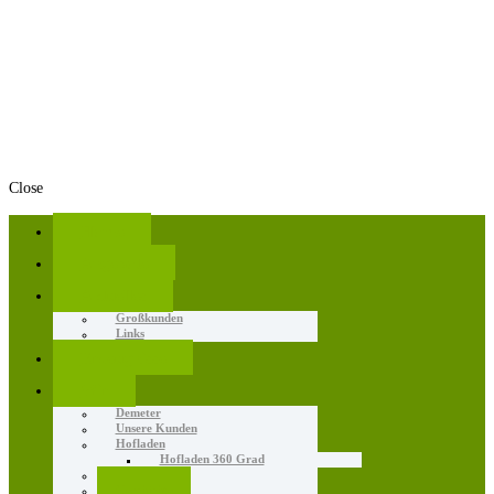
Close
Home
Angebote
Aktuelles
Großkunden
Links
Erzeugnisse
Wir
Demeter
Unsere Kunden
Hofladen
Hofladen 360 Grad
Großhandel
Geschichte